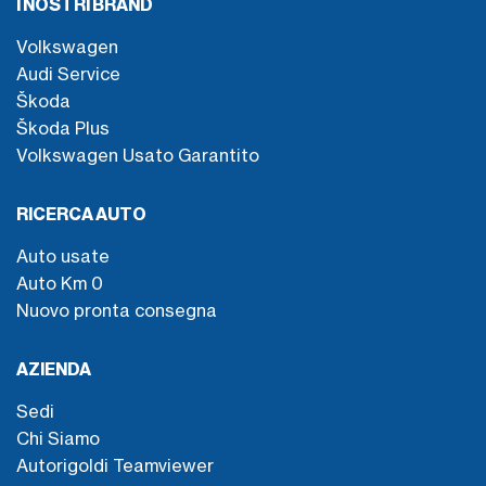
I NOSTRI BRAND
Volkswagen
Audi Service
Škoda
Škoda Plus
Volkswagen Usato Garantito
RICERCA AUTO
Auto usate
Auto Km 0
Nuovo pronta consegna
AZIENDA
Sedi
Chi Siamo
Autorigoldi Teamviewer