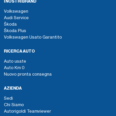
I NOSTRI BRAND
Volkswagen
Audi Service
Škoda
Škoda Plus
Volkswagen Usato Garantito
RICERCA AUTO
Auto usate
Auto Km 0
Nuovo pronta consegna
AZIENDA
Sedi
Chi Siamo
Autorigoldi Teamviewer