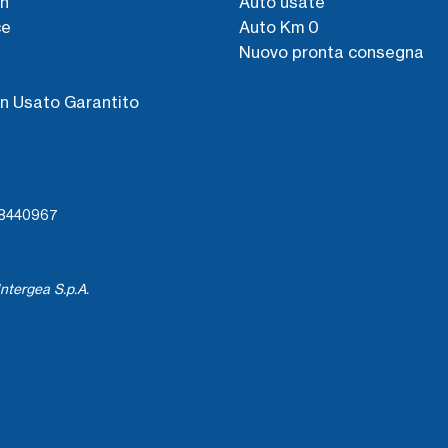
n
Auto usate
ce
Auto Km 0
Nuovo pronta consegna
s
n Usato Garantito
738440967
ntergea S.p.A.