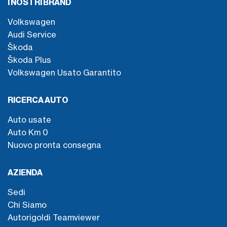
I NOSTRI BRAND
Volkswagen
Audi Service
Škoda
Škoda Plus
Volkswagen Usato Garantito
RICERCA AUTO
Auto usate
Auto Km 0
Nuovo pronta consegna
AZIENDA
Sedi
Chi Siamo
Autorigoldi Teamviewer