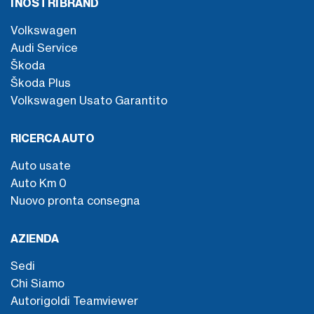
I NOSTRI BRAND
Volkswagen
Audi Service
Škoda
Škoda Plus
Volkswagen Usato Garantito
RICERCA AUTO
Auto usate
Auto Km 0
Nuovo pronta consegna
AZIENDA
Sedi
Chi Siamo
Autorigoldi Teamviewer