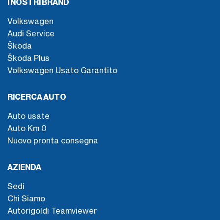
I NOSTRI BRAND
Volkswagen
Audi Service
Škoda
Škoda Plus
Volkswagen Usato Garantito
RICERCA AUTO
Auto usate
Auto Km 0
Nuovo pronta consegna
AZIENDA
Sedi
Chi Siamo
Autorigoldi Teamviewer