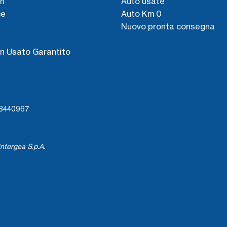
n
Auto usate
ce
Auto Km 0
Nuovo pronta consegna
s
n Usato Garantito
738440967
ntergea S.p.A.