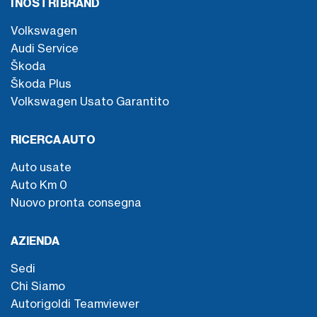
I NOSTRI BRAND
Volkswagen
Audi Service
Škoda
Škoda Plus
Volkswagen Usato Garantito
RICERCA AUTO
Auto usate
Auto Km 0
Nuovo pronta consegna
AZIENDA
Sedi
Chi Siamo
Autorigoldi Teamviewer