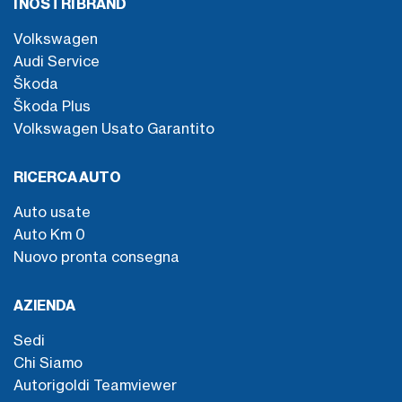
I NOSTRI BRAND
Volkswagen
Audi Service
Škoda
Škoda Plus
Volkswagen Usato Garantito
RICERCA AUTO
Auto usate
Auto Km 0
Nuovo pronta consegna
AZIENDA
Sedi
Chi Siamo
Autorigoldi Teamviewer