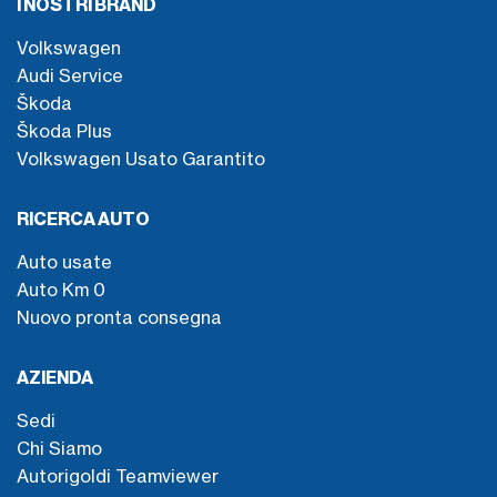
I NOSTRI BRAND
Volkswagen
Audi Service
Škoda
Škoda Plus
Volkswagen Usato Garantito
RICERCA AUTO
Auto usate
Auto Km 0
Nuovo pronta consegna
AZIENDA
Sedi
Chi Siamo
Autorigoldi Teamviewer