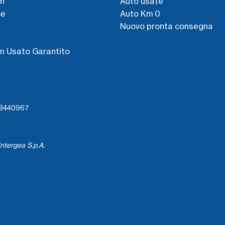
n
Auto usate
ce
Auto Km 0
Nuovo pronta consegna
s
n Usato Garantito
738440967
ntergea S.p.A.