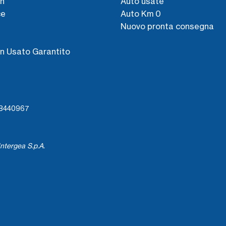
n
Auto usate
ce
Auto Km 0
Nuovo pronta consegna
s
n Usato Garantito
738440967
ntergea S.p.A.