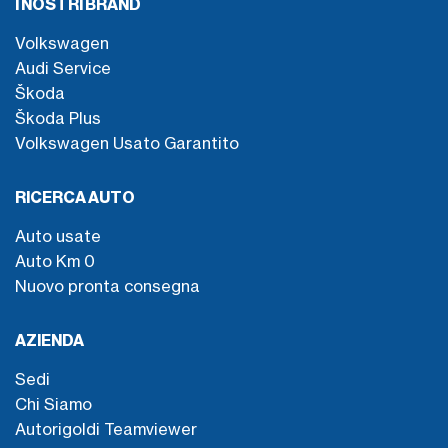
I NOSTRI BRAND
Volkswagen
Audi Service
Škoda
Škoda Plus
Volkswagen Usato Garantito
RICERCA AUTO
Auto usate
Auto Km 0
Nuovo pronta consegna
AZIENDA
Sedi
Chi Siamo
Autorigoldi Teamviewer