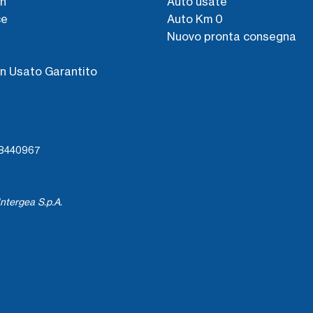
n
Auto usate
ce
Auto Km 0
Nuovo pronta consegna
s
n Usato Garantito
738440967
ntergea S.p.A.