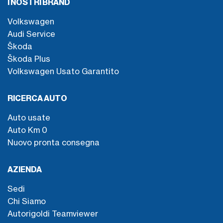
I NOSTRI BRAND
Volkswagen
Audi Service
Škoda
Škoda Plus
Volkswagen Usato Garantito
RICERCA AUTO
Auto usate
Auto Km 0
Nuovo pronta consegna
AZIENDA
Sedi
Chi Siamo
Autorigoldi Teamviewer