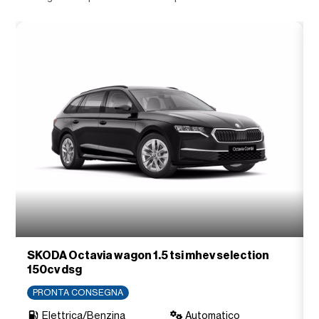
SKODA Octavia wagon 1.5 tsi mhev selection
150cv dsg
PRONTA CONSEGNA
Elettrica/Benzina
Automatico