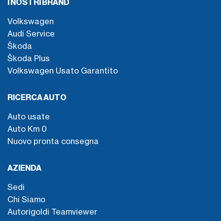
I NOSTRI BRAND
Volkswagen
Audi Service
Škoda
Škoda Plus
Volkswagen Usato Garantito
RICERCA AUTO
Auto usate
Auto Km 0
Nuovo pronta consegna
AZIENDA
Sedi
Chi Siamo
Autorigoldi Teamviewer