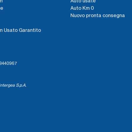
n
Auto usate
ce
Auto Km 0
Nuovo pronta consegna
s
n Usato Garantito
738440967
ntergea S.p.A.