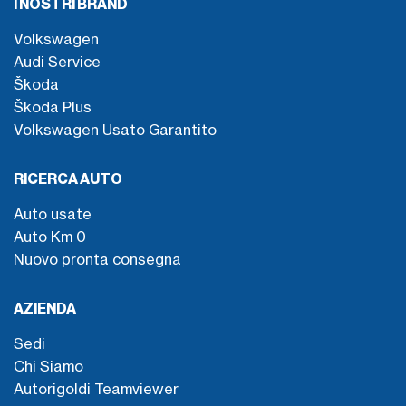
I NOSTRI BRAND
Volkswagen
Audi Service
Škoda
Škoda Plus
Volkswagen Usato Garantito
RICERCA AUTO
Auto usate
Auto Km 0
Nuovo pronta consegna
AZIENDA
Sedi
Chi Siamo
Autorigoldi Teamviewer