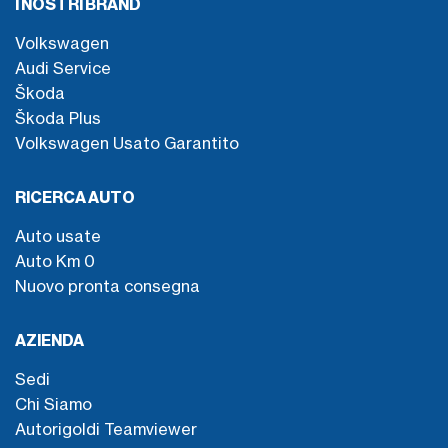
I NOSTRI BRAND
Volkswagen
Audi Service
Škoda
Škoda Plus
Volkswagen Usato Garantito
RICERCA AUTO
Auto usate
Auto Km 0
Nuovo pronta consegna
AZIENDA
Sedi
Chi Siamo
Autorigoldi Teamviewer