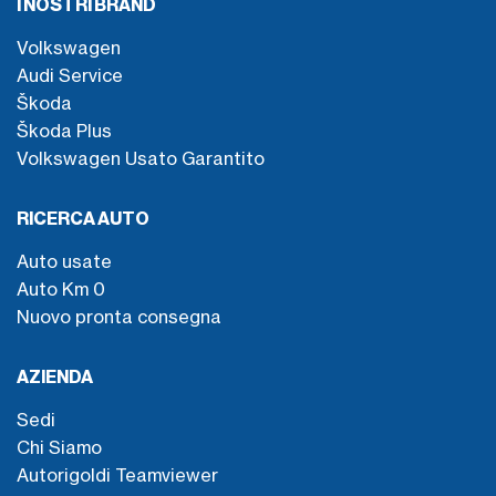
I NOSTRI BRAND
Volkswagen
Audi Service
Škoda
Škoda Plus
Volkswagen Usato Garantito
RICERCA AUTO
Auto usate
Auto Km 0
Nuovo pronta consegna
AZIENDA
Sedi
Chi Siamo
Autorigoldi Teamviewer