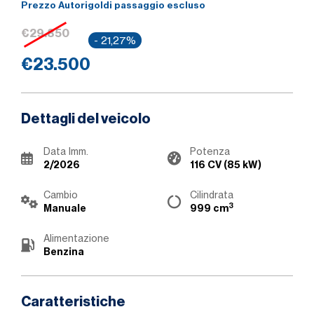
Prezzo Autorigoldi passaggio escluso
€29.850
- 21,27%
€23.500
Dettagli del veicolo
Data Imm.
Potenza
2/2026
116 CV (85 kW)
Cambio
Cilindrata
3
Manuale
999 cm
Alimentazione
Benzina
Caratteristiche