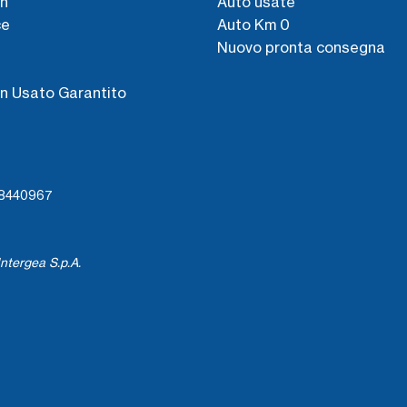
n
Auto usate
ce
Auto Km 0
Nuovo pronta consegna
s
n Usato Garantito
738440967
ntergea S.p.A.