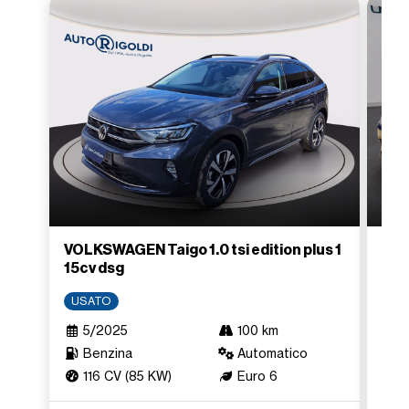
VOLKSWAGEN Taigo 1.0 tsi edition plus 1
VOL
15cv dsg
US
USATO
4
5/2025
100 km
B
Benzina
Automatico
1
116 CV (85 KW)
Euro 6