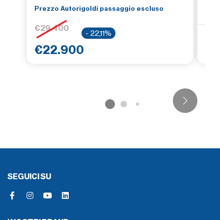
Prezzo Autorigoldi passaggio escluso
€29.400
- 22,11%
Prez
€22.900
€1
SEGUICI SU