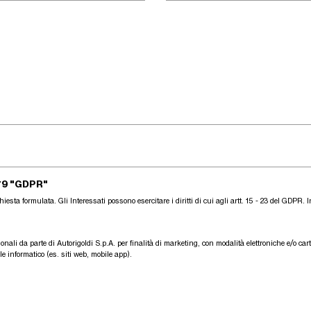
79 "GDPR"
iesta formulata. Gli Interessati possono esercitare i diritti di cui agli artt. 15 - 23 del GDPR.
I
onali da parte di Autorigoldi S.p.A. per finalità di marketing, con modalità elettroniche e/o car
 informatico (es. siti web, mobile app).