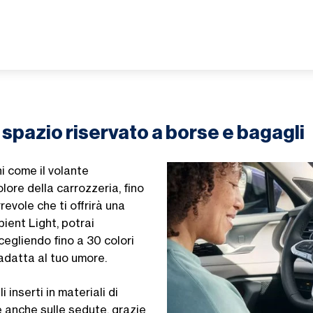
o spazio riservato a borse e bagagli
i come il volante
olore della carrozzeria, fino
revole che ti offrirà una
mbient Light, potrai
cegliendo fino a 30 colori
 adatta al tuo umore.
 inserti in materiali di
te anche sulle sedute, grazie