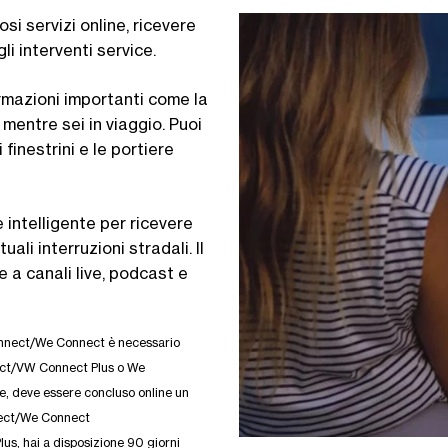
i servizi online, ricevere
i interventi service.
ormazioni importanti come la
mentre sei in viaggio. Puoi
 finestrini e le portiere
 intelligente per ricevere
uali interruzioni stradali. Il
 a canali live, podcast e
 Connect/We Connect è necessario
ect/VW Connect Plus o We
, deve essere concluso online un
ect/We Connect
s, hai a disposizione 90 giorni