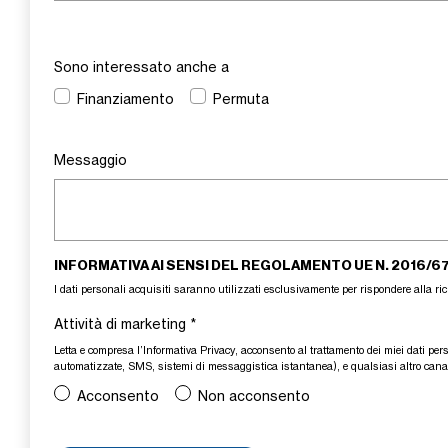
Sono interessato anche a
Finanziamento
Permuta
Messaggio
INFORMATIVA AI SENSI DEL REGOLAMENTO UE N. 2016/6
I dati personali acquisiti saranno utilizzati esclusivamente per rispondere alla rich
Attività di marketing
*
Letta e compresa l’
Informativa Privacy
, acconsento al trattamento dei miei dati pers
automatizzate, SMS, sistemi di messaggistica istantanea), e qualsiasi altro canale
Acconsento
Non acconsento