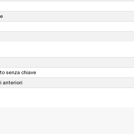
te
nto senza chiave
 anteriori