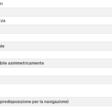
ri
zza
ole
iabile asimmetricamente
(predisposizione per la navigazione)