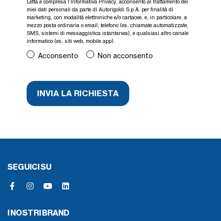
Letta e compresa l’
Informativa Privacy
, acconsento al trattamento dei
miei dati personali da parte di Autorigoldi S.p.A. per finalità di
marketing, con modalità elettroniche e/o cartacee, e, in particolare, a
mezzo posta ordinaria o email, telefono (es. chiamate automatizzate,
SMS, sistemi di messaggistica istantanea), e qualsiasi altro canale
informatico (es. siti web, mobile app).
Acconsento
Non acconsento
SEGUICI SU
I NOSTRI BRAND