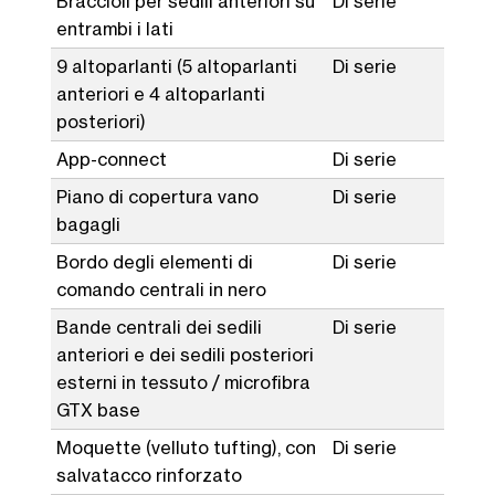
Braccioli per sedili anteriori su
Di serie
entrambi i lati
9 altoparlanti (5 altoparlanti
Di serie
anteriori e 4 altoparlanti
posteriori)
App-connect
Di serie
Piano di copertura vano
Di serie
bagagli
Bordo degli elementi di
Di serie
comando centrali in nero
Bande centrali dei sedili
Di serie
anteriori e dei sedili posteriori
esterni in tessuto / microfibra
GTX base
Moquette (velluto tufting), con
Di serie
salvatacco rinforzato