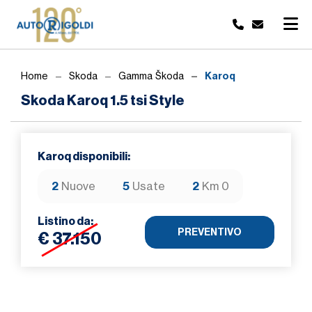
Karoq
Home
Skoda
Gamma Škoda
Skoda Karoq 1.5 tsi Style
Karoq disponibili:
2
Nuove
5
Usate
2
Km 0
Listino da:
PREVENTIVO
€ 37.150