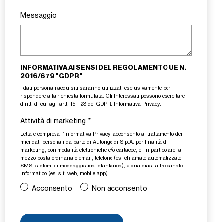
Messaggio
INFORMATIVA AI SENSI DEL REGOLAMENTO UE N.
2016/679 "GDPR"
I dati personali acquisiti saranno utilizzati esclusivamente per
rispondere alla richiesta formulata. Gli Interessati possono esercitare i
diritti di cui agli artt. 15 - 23 del GDPR.
Informativa Privacy
.
Attività di marketing
*
Letta e compresa l’
Informativa Privacy
, acconsento al trattamento dei
miei dati personali da parte di Autorigoldi S.p.A. per finalità di
marketing, con modalità elettroniche e/o cartacee, e, in particolare, a
mezzo posta ordinaria o email, telefono (es. chiamate automatizzate,
SMS, sistemi di messaggistica istantanea), e qualsiasi altro canale
informatico (es. siti web, mobile app).
Acconsento
Non acconsento