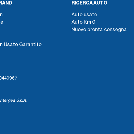
BRAND
RICERCA AUTO
n
Auto usate
ce
Auto Km 0
Nuovo pronta consegna
s
n Usato Garantito
738440967
ntergea S.p.A.