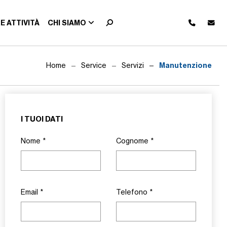
E ATTIVITÀ
CHI SIAMO
Manutenzione
Home
Service
Servizi
I TUOI DATI
Nome
*
Cognome
*
Email
*
Telefono
*