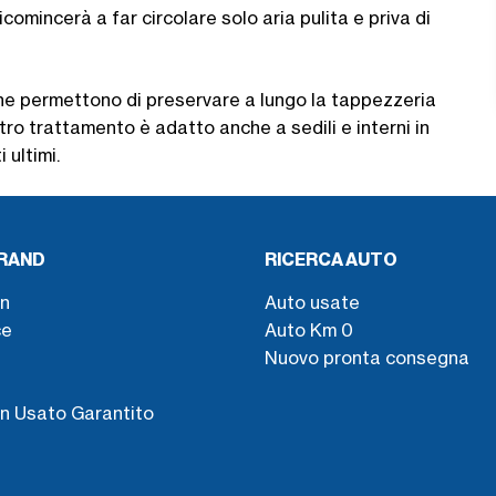
icomincerà a far circolare solo aria pulita e priva di
che permettono di preservare a lungo la tappezzeria
tro trattamento è adatto anche a sedili e interni in
 ultimi.
BRAND
RICERCA AUTO
n
Auto usate
ce
Auto Km 0
Nuovo pronta consegna
s
n Usato Garantito