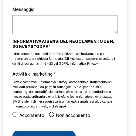
Messaggio
INFORMATIVA AI SENSI DEL REGOLAMENTO UE N.
2016/679 "GDPR"
I dati personali acquisiti saranno utilizzati esclusivamente per
rispondere alla richiesta formulata. Gli Interessati possono esercitare i
diritti di cui agli artt. 15 - 23 del GDPR.
Informativa Privacy
.
Attività di marketing
*
Letta e compresa l’
Informativa Privacy
, acconsento al trattamento dei
miei dati personali da parte di Autorigoldi S.p.A. per finalità di
marketing, con modalità elettroniche e/o cartacee, e, in particolare, a
mezzo posta ordinaria o email, telefono (es. chiamate automatizzate,
SMS, sistemi di messaggistica istantanea), e qualsiasi altro canale
informatico (es. siti web, mobile app).
Acconsento
Non acconsento