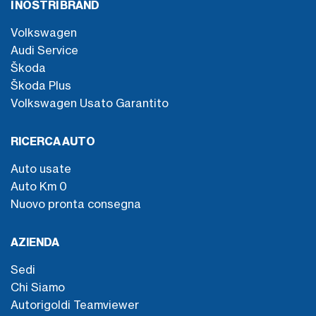
I NOSTRI BRAND
Volkswagen
Audi Service
Škoda
Škoda Plus
Volkswagen Usato Garantito
RICERCA AUTO
Auto usate
Auto Km 0
Nuovo pronta consegna
AZIENDA
Sedi
Chi Siamo
Autorigoldi Teamviewer