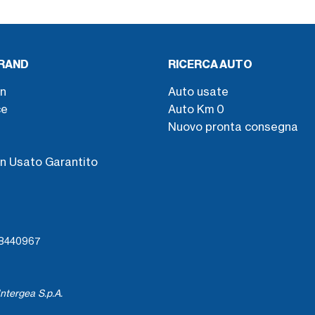
BRAND
RICERCA AUTO
n
Auto usate
ce
Auto Km 0
Nuovo pronta consegna
s
n Usato Garantito
738440967
ntergea S.p.A.