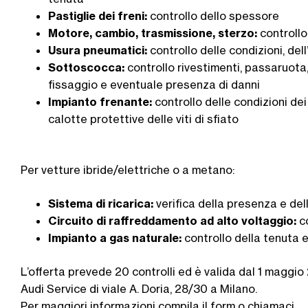
Pastiglie dei freni:
controllo dello spessore
Motore, cambio, trasmissione, sterzo:
controllo
Usura pneumatici:
controllo delle condizioni, de
Sottoscocca:
controllo rivestimenti, passaruota, 
fissaggio e eventuale presenza di danni
Impianto frenante:
controllo delle condizioni dei 
calotte protettive delle viti di sfiato
Per vetture ibride/elettriche o a metano:
Sistema di ricarica:
verifica della presenza e dell
Circuito di raffreddamento ad alto voltaggio:
co
Impianto a gas naturale:
controllo della tenuta e
L’offerta prevede 20 controlli ed è valida dal 1 maggi
Audi Service di viale A. Doria, 28/30 a Milano.
Per maggiori informazioni compila il form o chiamaci.