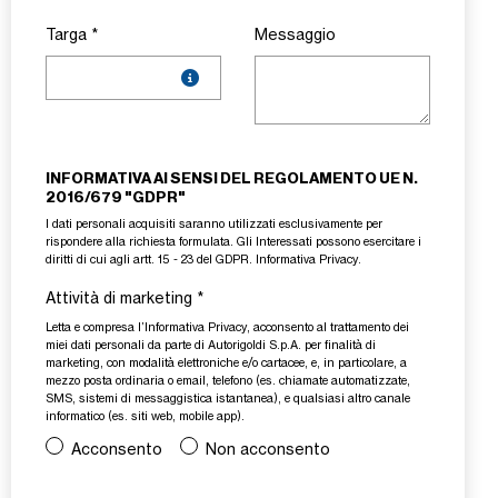
Targa
*
Messaggio
INFORMATIVA AI SENSI DEL REGOLAMENTO UE N.
2016/679 "GDPR"
I dati personali acquisiti saranno utilizzati esclusivamente per
rispondere alla richiesta formulata. Gli Interessati possono esercitare i
diritti di cui agli artt. 15 - 23 del GDPR.
Informativa Privacy
.
Attività di marketing
*
Letta e compresa l’
Informativa Privacy
, acconsento al trattamento dei
miei dati personali da parte di Autorigoldi S.p.A. per finalità di
marketing, con modalità elettroniche e/o cartacee, e, in particolare, a
mezzo posta ordinaria o email, telefono (es. chiamate automatizzate,
SMS, sistemi di messaggistica istantanea), e qualsiasi altro canale
informatico (es. siti web, mobile app).
Acconsento
Non acconsento