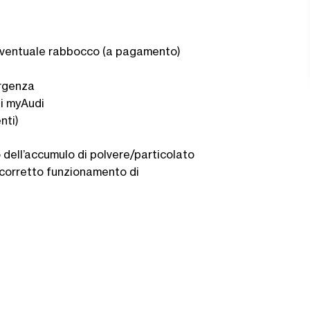
d eventuale rabbocco (a pagamento)
ergenza
zi myAudi
nti)
o dell’accumulo di polvere/particolato
l corretto funzionamento di