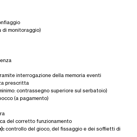
onfiaggio
 di monitoraggio)
denza
tramite interrogazione della memoria eventi
za prescritta
 (minimo: contrassegno superiore sul serbatoio)
abbocco (a pagamento)
ura
ica del corretto funzionamento
):
controllo del gioco, del fissaggio e dei soffietti di