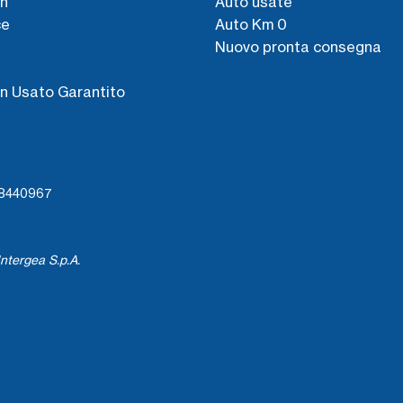
n
Auto usate
ce
Auto Km 0
Nuovo pronta consegna
s
n Usato Garantito
738440967
ntergea S.p.A.