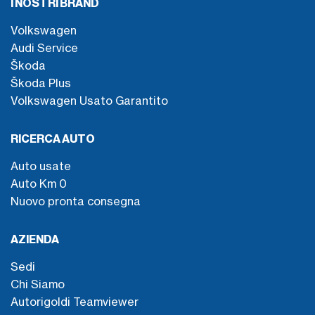
I NOSTRI BRAND
Volkswagen
Audi Service
Škoda
Škoda Plus
Volkswagen Usato Garantito
RICERCA AUTO
Auto usate
Auto Km 0
Nuovo pronta consegna
AZIENDA
Sedi
Chi Siamo
Autorigoldi Teamviewer