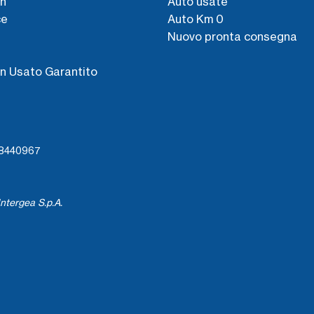
n
Auto usate
ce
Auto Km 0
Nuovo pronta consegna
s
n Usato Garantito
738440967
ntergea S.p.A.