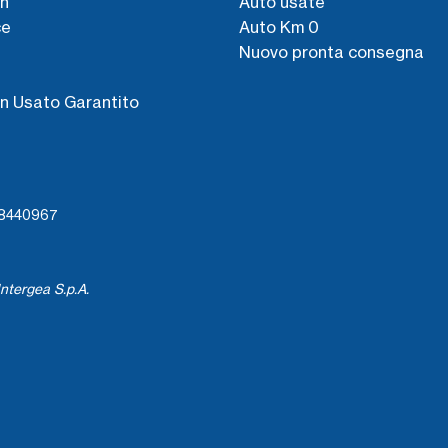
n
Auto usate
ce
Auto Km 0
Nuovo pronta consegna
s
n Usato Garantito
738440967
ntergea S.p.A.