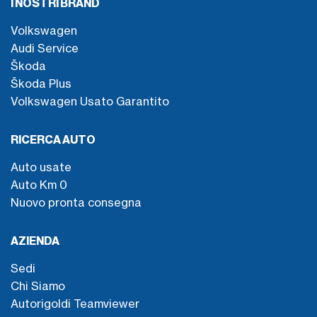
I NOSTRI BRAND
Volkswagen
Audi Service
Škoda
Škoda Plus
Volkswagen Usato Garantito
RICERCA AUTO
Auto usate
Auto Km 0
Nuovo pronta consegna
AZIENDA
Sedi
Chi Siamo
Autorigoldi Teamviewer