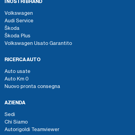
I NOSTRI BRAND
Volkswagen
Audi Service
Škoda
Škoda Plus
Volkswagen Usato Garantito
RICERCA AUTO
Auto usate
Auto Km 0
Nuovo pronta consegna
AZIENDA
Sedi
Chi Siamo
Autorigoldi Teamviewer