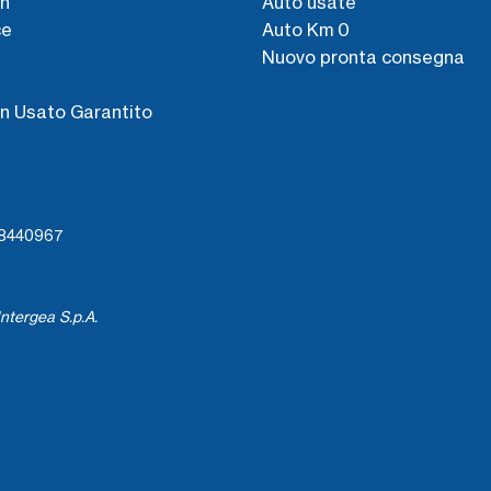
n
Auto usate
ce
Auto Km 0
Nuovo pronta consegna
s
n Usato Garantito
738440967
ntergea S.p.A.