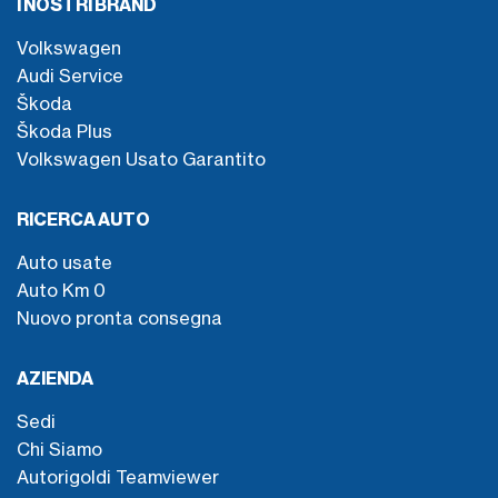
I NOSTRI BRAND
Volkswagen
Audi Service
Škoda
Škoda Plus
Volkswagen Usato Garantito
RICERCA AUTO
Auto usate
Auto Km 0
Nuovo pronta consegna
AZIENDA
Sedi
Chi Siamo
Autorigoldi Teamviewer