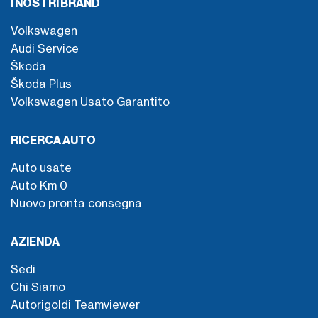
I NOSTRI BRAND
Volkswagen
Audi Service
Škoda
Škoda Plus
Volkswagen Usato Garantito
RICERCA AUTO
Auto usate
Auto Km 0
Nuovo pronta consegna
AZIENDA
Sedi
Chi Siamo
Autorigoldi Teamviewer