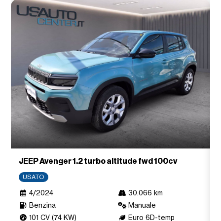
JEEP Avenger 1.2 turbo altitude fwd 100cv
USATO
4/2024
30.066 km
Benzina
Manuale
101 CV (74 KW)
Euro 6D-temp