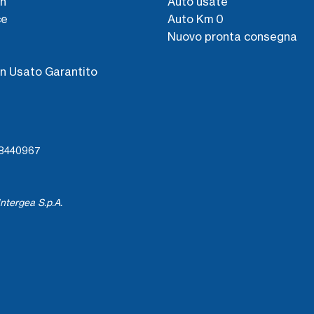
n
Auto usate
ce
Auto Km 0
Nuovo pronta consegna
s
n Usato Garantito
738440967
ntergea S.p.A.