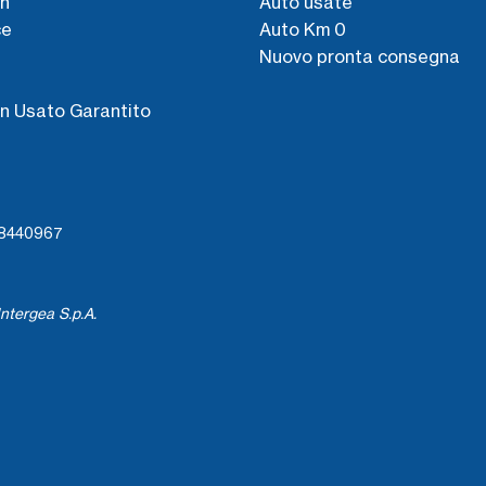
n
Auto usate
ce
Auto Km 0
Nuovo pronta consegna
s
n Usato Garantito
738440967
ntergea S.p.A.