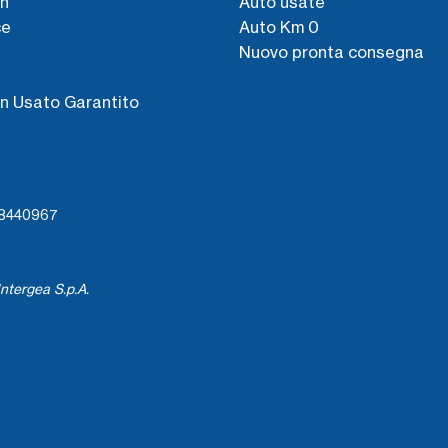
n
Auto usate
ce
Auto Km 0
Nuovo pronta consegna
s
n Usato Garantito
738440967
ntergea S.p.A.