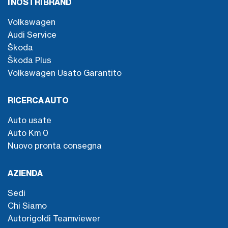
I NOSTRI BRAND
Volkswagen
Audi Service
Škoda
Škoda Plus
Volkswagen Usato Garantito
RICERCA AUTO
Auto usate
Auto Km 0
Nuovo pronta consegna
AZIENDA
Sedi
Chi Siamo
Autorigoldi Teamviewer