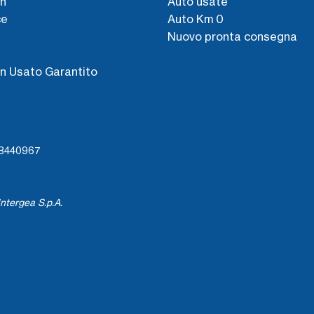
n
Auto usate
ce
Auto Km 0
Nuovo pronta consegna
s
n Usato Garantito
738440967
ntergea S.p.A.