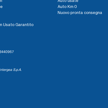
n
Auto usate
ce
Auto Km 0
Nuovo pronta consegna
s
n Usato Garantito
738440967
ntergea S.p.A.