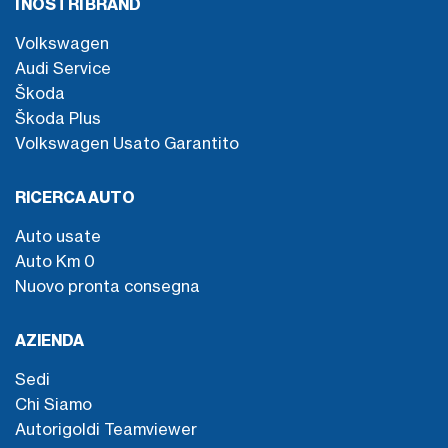
I NOSTRI BRAND
Volkswagen
Audi Service
Škoda
Škoda Plus
Volkswagen Usato Garantito
RICERCA AUTO
Auto usate
Auto Km 0
Nuovo pronta consegna
AZIENDA
Sedi
Chi Siamo
Autorigoldi Teamviewer