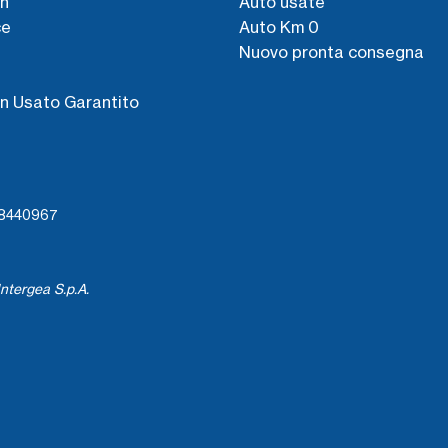
n
Auto usate
ce
Auto Km 0
Nuovo pronta consegna
s
n Usato Garantito
738440967
ntergea S.p.A.